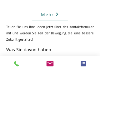
Mehr
Teilen Sie uns Ihre Ideen jetzt über das Kontaktformular
mit und werden Sie Teil der Bewegung, die eine bessere
Zukunft gestaltet!
Was Sie davon haben
MedAIdea bietet eine umfassende Plattform für
Fachkräfte im Gesundheitswesen, um die
neuesten KI-gestützten Technologien zu
entdecken und zu nutzen.
Werden Sie Teil unseres Netzwerks.