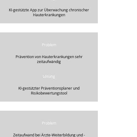
KI-gestützte App zur Überwachung chronischer
Hauterkrankungen
Problem
Prävention von Hauterkrankungen sehr
zeitaufwändig
Lösung
KI-gestützter Präventionsplaner und
Risikobewertungstool
Problem
Zeitaufwand bei Ärzte-Weiterbildung und -