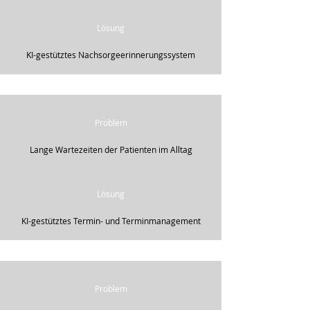
Lösung
KI-gestütztes Nachsorgeerinnerungssystem
Problem
Lange Wartezeiten der Patienten im Alltag
Lösung
KI-gestütztes Termin- und Terminmanagement
Problem