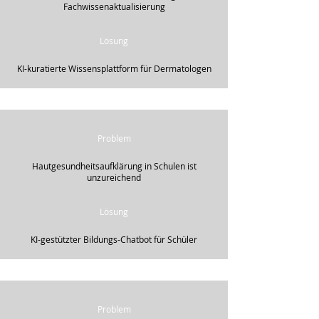
Fachwissenaktualisierung
Lösung
KI-kuratierte Wissensplattform für Dermatologen
Problem
Hautgesundheitsaufklärung in Schulen ist
unzureichend
Lösung
KI-gestützter Bildungs-Chatbot für Schüler
Problem