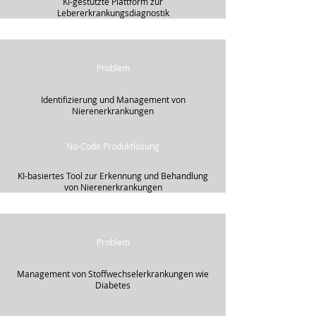
KI-gestützte Plattform zur
Lebererkrankungsdiagnostik
Problem
Identifizierung und Management von
Nierenerkrankungen
No-Code Produktlösung
KI-basiertes Tool zur Erkennung und Behandlung
von Nierenerkrankungen
Problem
​Management von Stoffwechselerkrankungen wie
Diabetes