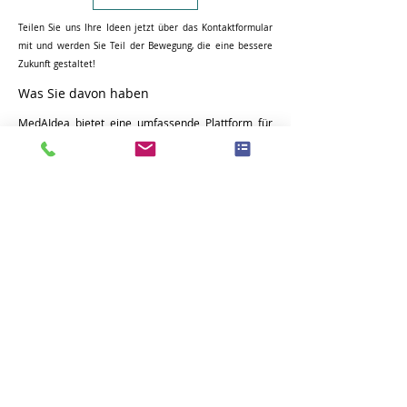
Teilen Sie uns Ihre Ideen jetzt über das Kontaktformular
mit und werden Sie Teil der Bewegung, die eine bessere
Zukunft gestaltet!
Was Sie davon haben
MedAIdea bietet eine umfassende Plattform für
Fachkräfte im Gesundheitswesen, um die
neuesten KI-gestützten Technologien zu
entdecken und zu nutzen.
Werden Sie Teil unseres Netzwerks.