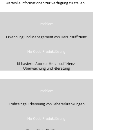
wertvolle Informationen zur Verfügung zu stellen.
Problem
Erkennung und Management von Herzinsuffizienz
No-Code Produktlösung
​KI-basierte App zur Herzinsuffizienz-
Überwachung und -Beratung
Problem
Frühzeitige Erkennung von Lebererkrankungen
No-Code Produktlösung