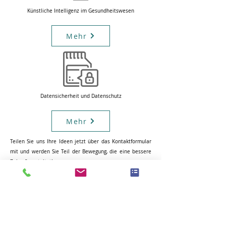
Künstliche Intelligenz im Gesundheitswesen
Mehr
Datensicherheit und Datenschutz
Mehr
Teilen Sie uns Ihre Ideen jetzt über das Kontaktformular
mit und werden Sie Teil der Bewegung, die eine bessere
Zukunft gestaltet!
Was Sie davon haben
MedAIdea bietet eine umfassende Plattform für
Fachkräfte im Gesundheitswesen, um die
neuesten KI-gestützten Technologien zu