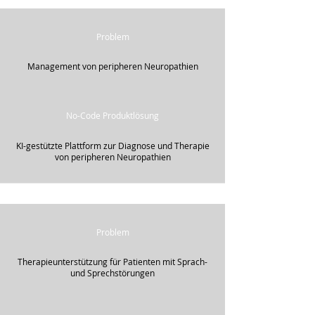
Problem
Management von peripheren Neuropathien
No-Code Produktlösung
KI-gestützte Plattform zur Diagnose und Therapie
von peripheren Neuropathien
Problem
Therapieunterstützung für Patienten mit Sprach-
und Sprechstörungen