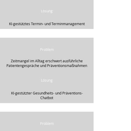
Lösung
KI-gestütztes Termin- und Terminmanagement
Problem
Zeitmangel im Alltag erschwert ausführliche
Patientengespräche und Präventionsmaßnahmen
Lösung
KI-gestützter Gesundheits- und Präventions-
Chatbot
Problem