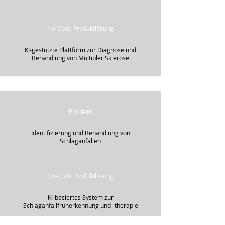
No-Code Produktlösung
KI-gestützte Plattform zur Diagnose und
Behandlung von Multipler Sklerose
Problem
Identifizierung und Behandlung von
Schlaganfällen
No-Code Produktlösung
KI-basiertes System zur
Schlaganfallfrüherkennung und -therapie