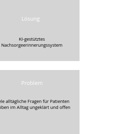
Lösung
KI-gestütztes
Nachsorgeerinnerungssystem
Problem
ele alltägliche Fragen für Patienten
iben im Alltag ungeklärt und offen