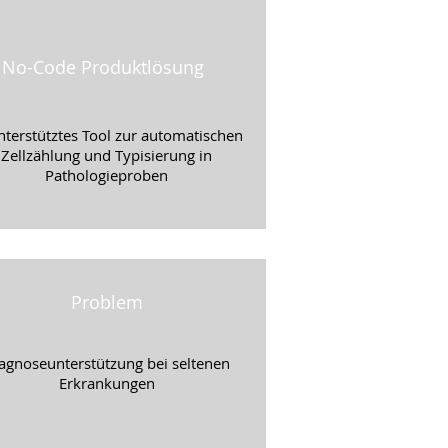
No-Code Produktlösung
nterstütztes Tool zur automatischen
Zellzählung und Typisierung in
Pathologieproben
Problem
agnoseunterstützung bei seltenen
Erkrankungen