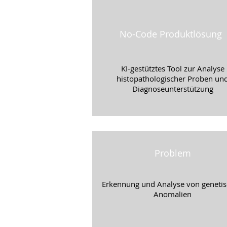
No-Code Produktlösung
KI-gestütztes Tool zur Analyse
histopathologischer Proben un
Diagnoseunterstützung
Problem
Erkennung und Analyse von geneti
Anomalien