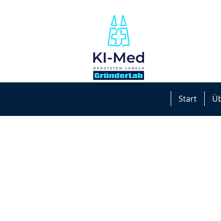
Start
Üb