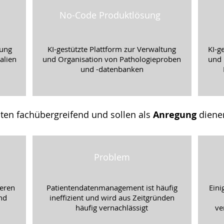
No-Code Produktlösung
rung
KI-gestützte Plattform zur Verwaltung
KI-g
alien
und Organisation von Pathologieproben
und 
und -datenbanken
ten fachübergreifend und sollen als
Anregung
diene
Problem
eren
Patientendatenmanagement ist häufig
Eini
nd
ineffizient und wird aus Zeitgründen
häufig vernachlässigt
ve