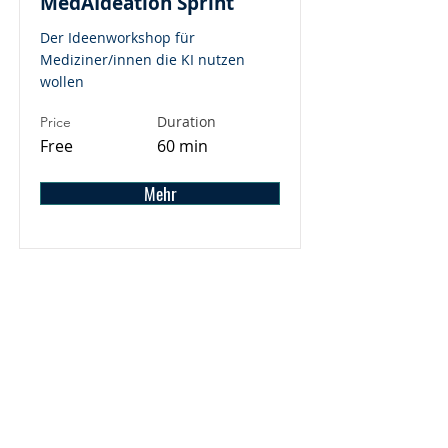
MedAIdeation Sprint
Der Ideenworkshop für
Mediziner/innen die KI nutzen
wollen
Duration
Price
Free
60 min
Mehr
KI-GründerLab
Ansprechp
artner
Kontakt