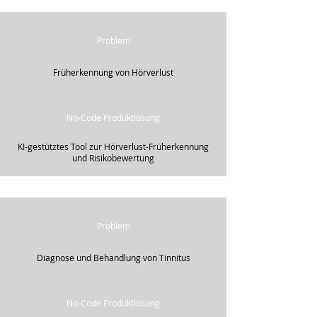
Problem
Früherkennung von Hörverlust
No-Code Produktlösung
KI-gestütztes Tool zur Hörverlust-Früherkennung
und Risikobewertung
Problem
Diagnose und Behandlung von Tinnitus
No-Code Produktlösung