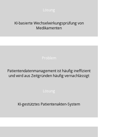
Lösung
KI-basierte Wechselwirkungsprüfung von
Medikamenten
Problem
Patientendatenmanagement ist häufig ineffizient
und wird aus Zeitgründen häufig vernachlässigt
Lösung
KI-gestütztes Patientenakten-System