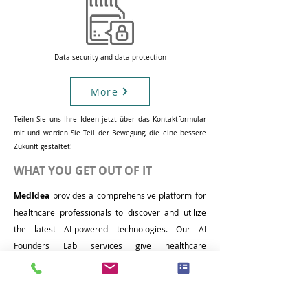
Data security and data protection
More
Teilen Sie uns Ihre Ideen jetzt über das Kontaktformular
mit und werden Sie Teil der Bewegung, die eine bessere
Zukunft gestaltet!
WHAT YOU GET OUT OF IT
MedIdea
provides a comprehensive platform for
healthcare professionals to discover and utilize
the latest AI-powered technologies. Our AI
Founders Lab services give healthcare
professionals the opportunity to identify
innovative solutions that can help improve patient
outcomes and increase operational efficiency. Our